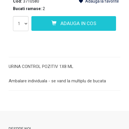
Cod:
3710580
Adauga la favorite
Bucati ramase:
2
ADAUGA IN COS
URINA CONTROL POZITIV 1X8 ML
Ambalare individuala - se vand la multiplu de bucata