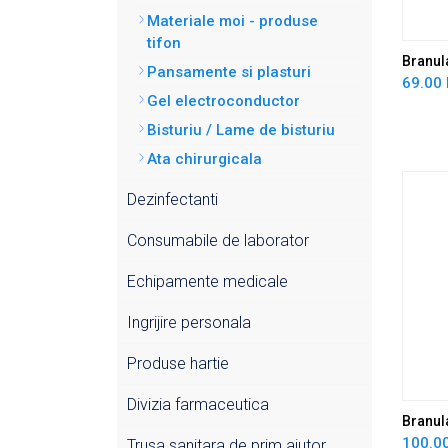
Materiale moi - produse
tifon
Branul
Pansamente si plasturi
69.00 
Gel electroconductor
Bisturiu / Lame de bisturiu
Ata chirurgicala
Dezinfectanti
Consumabile de laborator
Echipamente medicale
Ingrijire personala
Produse hartie
Divizia farmaceutica
Branul
100.00
Trusa sanitara de prim ajutor