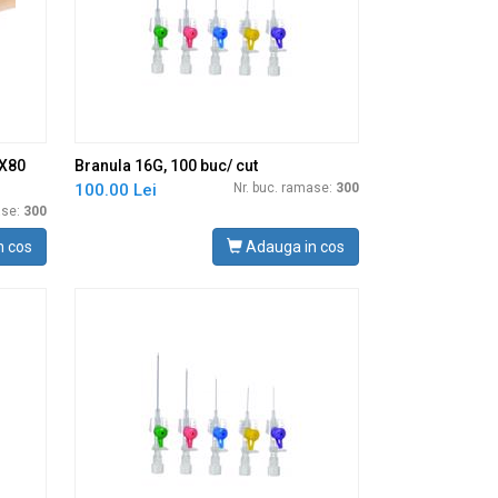
X80
Branula 16G, 100 buc/ cut
100.00 Lei
Nr. buc. ramase:
300
ase:
300
n cos
Adauga in cos