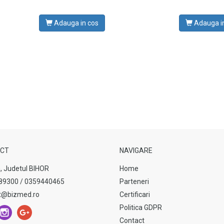
Adauga in cos
Adauga i
CT
NAVIGARE
, Judetul BIHOR
Home
89300 / 0359440465
Parteneri
t@bizmed.ro
Certificari
Politica GDPR
Contact