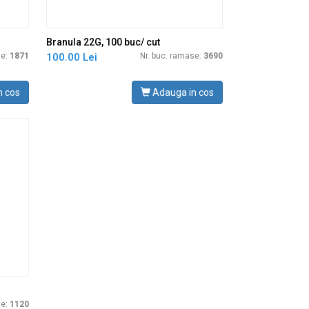
Branula 22G, 100 buc/ cut
se:
1871
100.00 Lei
Nr. buc. ramase:
3690
n cos
Adauga in cos
se:
1120