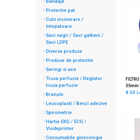
Bandaje
Protectie pat
Cutii incinerare /
Intepatoare
Saci negri / Saci galbeni /
Saci LDPE
Diverse produse
Produse de protectie
Seringi si ace
Trusa perfuzie / Reglator
FILTRU
trusa perfuzie
35mm 
8.50 L
Branule
Leucoplasti / Benzi adezive
Spirometrie
Hartie EKG / ECG /
Viodeprinter
Consumabile ginecologie