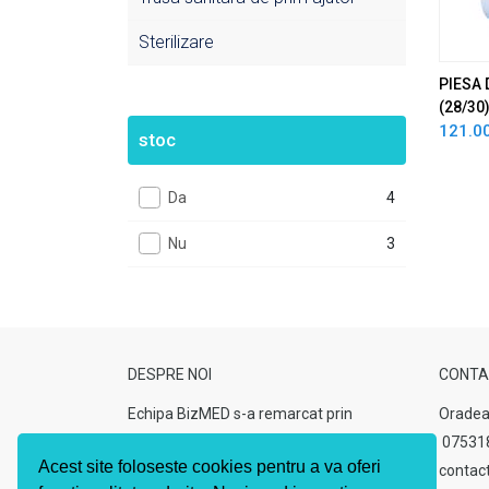
Sterilizare
PIESA
(28/3
121.00
stoc
Da
4
Nu
3
DESPRE NOI
CONTA
Echipa BizMED s-a remarcat prin
Oradea
seriozitate, calitate si rapiditate in
07531
Acest site foloseste cookies pentru a va oferi
rezolvarea problemelor intalnite, din
contac