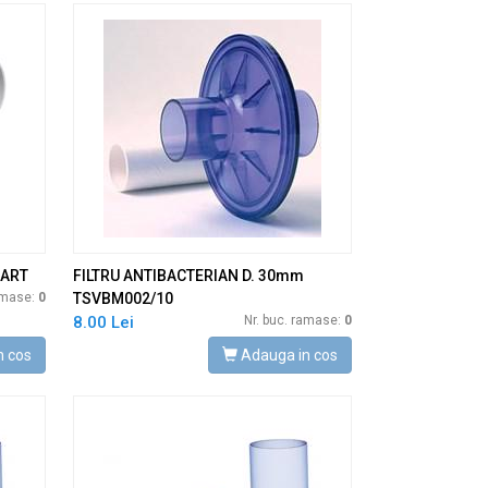
MART
FILTRU ANTIBACTERIAN D. 30mm
ramase:
0
TSVBM002/10
8.00 Lei
Nr. buc. ramase:
0
n cos
Adauga in cos