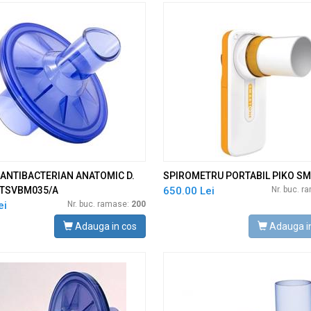
 ANTIBACTERIAN ANATOMIC D.
SPIROMETRU PORTABIL PIKO S
TSVBM035/A
650.00 Lei
Nr. buc. 
ei
Nr. buc. ramase:
200
Adauga in cos
Adauga i