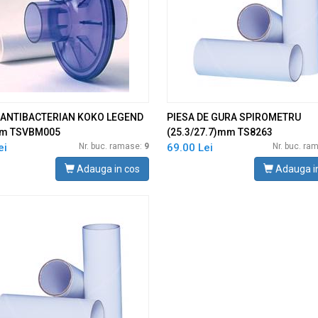
U ANTIBACTERIAN KOKO LEGEND
PIESA DE GURA SPIROMETRU
mm TSVBM005
(25.3/27.7)mm TS8263
ei
Nr. buc. ramase:
9
69.00 Lei
Nr. buc. ra
Adauga in cos
Adauga i