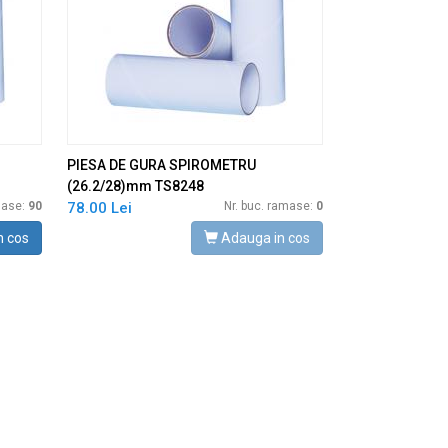
PIESA DE GURA SPIROMETRU
(26.2/28)mm TS8248
mase:
90
78.00 Lei
Nr. buc. ramase:
0
n cos
Adauga in cos