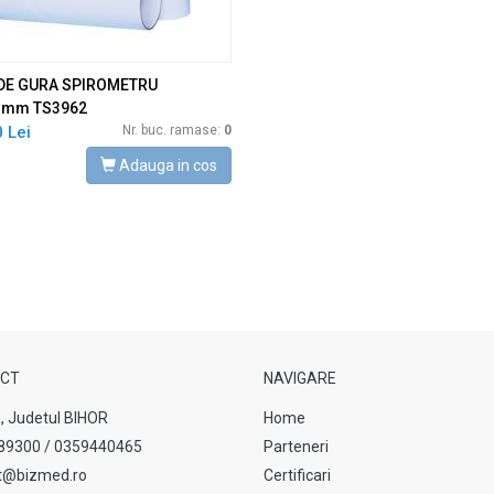
 DE GURA SPIROMETRU
0)mm TS3962
 Lei
Nr. buc. ramase:
0
Adauga in cos
CT
NAVIGARE
, Judetul BIHOR
Home
89300 / 0359440465
Parteneri
t@bizmed.ro
Certificari