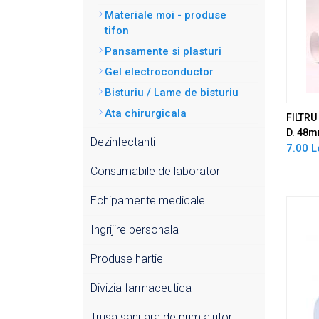
Materiale moi - produse
tifon
Pansamente si plasturi
Gel electroconductor
Bisturiu / Lame de bisturiu
Ata chirurgicala
FILTR
D. 48
Dezinfectanti
7.00 L
Consumabile de laborator
Echipamente medicale
Ingrijire personala
Produse hartie
Divizia farmaceutica
Trusa sanitara de prim ajutor