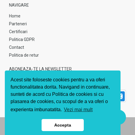
NAVIGARE
Home
Parteneri
Certificari
Politica GDPR
Contact
Politica de retur
ABONEAZA-TE LA NEWSLETTER
Acest site foloseste cookies pentru a va oferi
Abonati-va pentru a fii la curent cu noile noutati
functionalitatea dorita. Navigand in continuare,
sunteti de acord cu Politica de cookies si cu
plasarea de cookies, cu scopul de a va oferi o
experienta imbunatatita.
Vezi mai mult
Accepta
© 2020 Bizmed.
Powered by