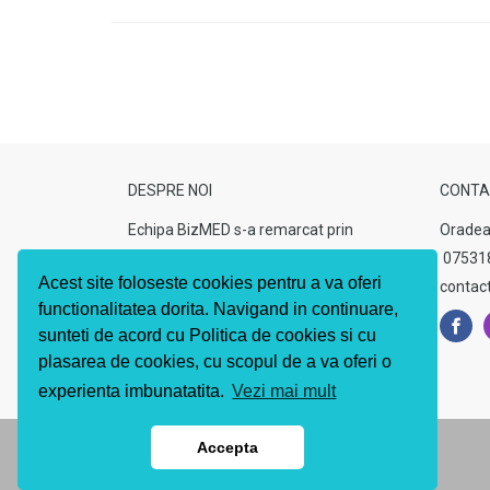
DESPRE NOI
CONTA
Echipa BizMED s-a remarcat prin
Oradea
seriozitate, calitate si rapiditate in
07531
Acest site foloseste cookies pentru a va oferi
rezolvarea problemelor intalnite, din
contac
functionalitatea dorita. Navigand in continuare,
acest motiv, astazi, clientii nostri stiu ca
sunteti de acord cu Politica de cookies si cu
se pot baza pe noi oricand.
plasarea de cookies, cu scopul de a va oferi o
experienta imbunatatita.
Vezi mai mult
Accepta