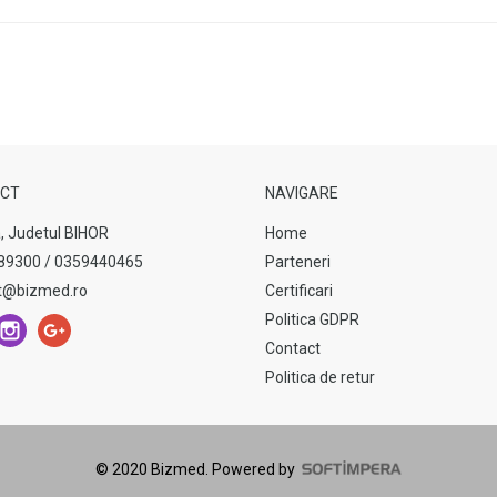
CT
NAVIGARE
, Judetul BIHOR
Home
89300 / 0359440465
Parteneri
t@bizmed.ro
Certificari
Politica GDPR
Contact
Politica de retur
© 2020 Bizmed.
Powered by