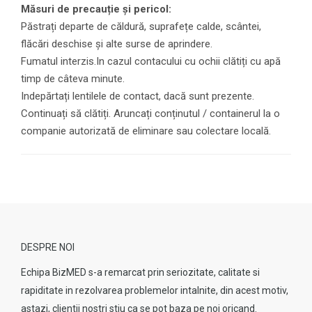
Măsuri de precauție și pericol:
Păstrați departe de căldură, suprafețe calde, scântei,
flăcări deschise și alte surse de aprindere.
Fumatul interzis.In cazul contacului cu ochii clătiți cu apă
timp de câteva minute.
Indepărtați lentilele de contact, dacă sunt prezente.
Continuați să clătiți. Aruncați conținutul / containerul la o
companie autorizată de eliminare sau colectare locală.
DESPRE NOI
Echipa BizMED s-a remarcat prin seriozitate, calitate si
rapiditate in rezolvarea problemelor intalnite, din acest motiv,
astazi, clientii nostri stiu ca se pot baza pe noi oricand.